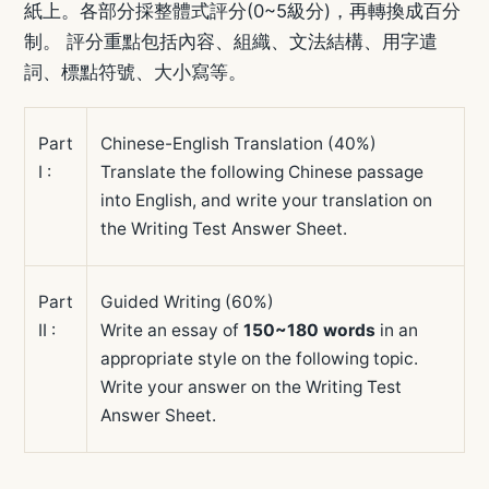
紙上。各部分採整體式評分(0~5級分)，再轉換成百分
制。 評分重點包括內容、組織、文法結構、用字遣
詞、標點符號、大小寫等。
Part
Chinese-English Translation (40%)
I :
Translate the following Chinese passage
into English, and write your translation on
the Writing Test Answer Sheet.
Part
Guided Writing (60%)
II :
Write an essay of
150~180 words
in an
appropriate style on the following topic.
Write your answer on the Writing Test
Answer Sheet.