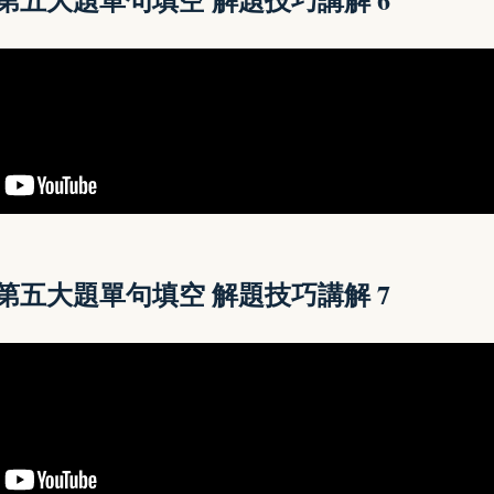
讀第五大題單句填空 解題技巧講解
7