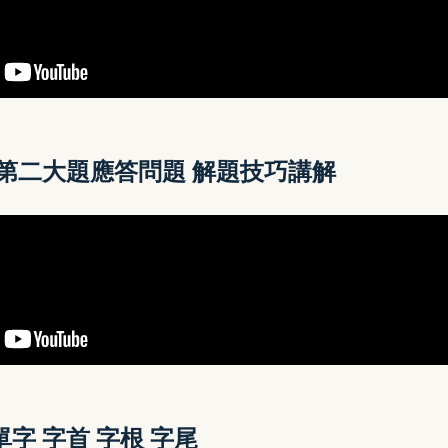
第二大題
應答問題 解題技巧講解
字 字首 字根 字尾