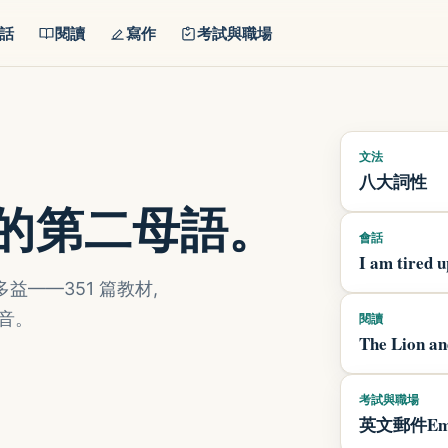
話
閱讀
寫作
考試與職場
文法
八大詞性
你的第二母語。
會話
I am tired 
——351 篇教材,
音。
閱讀
The Lion an
考試與職場
英文郵件Ema