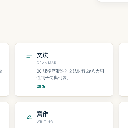
文法
GRAMMAR
你
30 課循序漸進的文法課程,從八大詞
性到子句與倒裝。
28 篇
寫作
WRITING