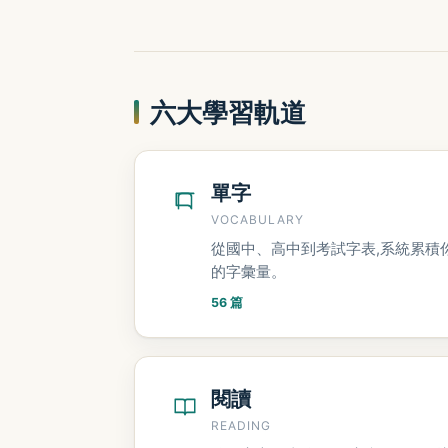
六大學習軌道
單字
VOCABULARY
從國中、高中到考試字表,系統累積
的字彙量。
56 篇
閱讀
READING