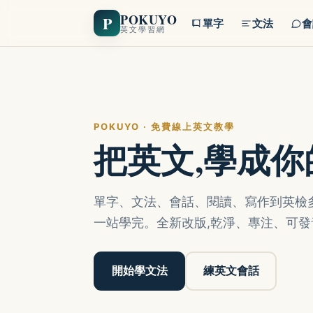
POKUYO
P
單字
文法
會
英文學習網
POKUYO · 免費線上英文教學
把英文,學成
單字、文法、會話、閱讀、寫作到英檢多益
一站學完。全新改版,乾淨、專注、可發
開始學文法
練英文會話