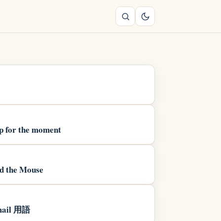
up for the moment
d the Mouse
il 用語