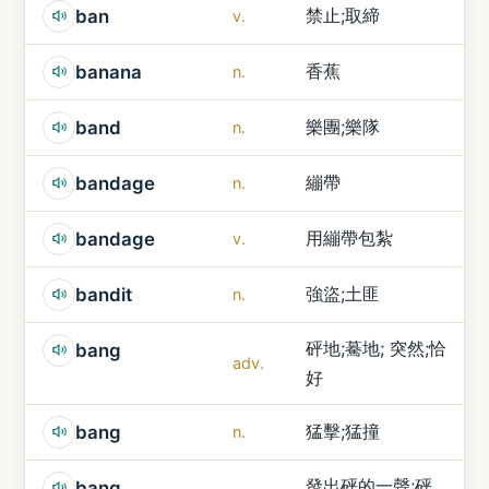
禁止;取締
ban
v.
香蕉
banana
n.
樂團;樂隊
band
n.
繃帶
bandage
n.
用繃帶包紮
bandage
v.
強盜;土匪
bandit
n.
砰地;驀地; 突然;恰
bang
adv.
好
猛擊;猛撞
bang
n.
發出砰的一聲;砰
bang