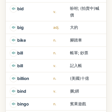
吩咐; (拍賣中)喊
bid
v.
價
大的
big
adj.
腳踏車
bike
n.
帳單; 鈔票
bill
n.
記入帳
bill
v.
(美國)十億
billion
n.
捆;綁
bind
v.
賓果遊戲
bingo
n.