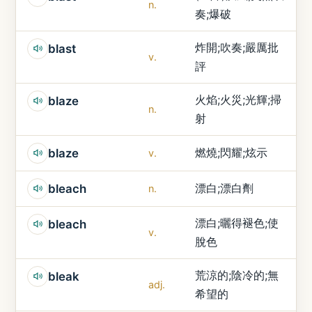
n.
奏;爆破
炸開;吹奏;嚴厲批
blast
v.
評
火焰;火災;光輝;掃
blaze
n.
射
燃燒;閃耀;炫示
blaze
v.
漂白;漂白劑
bleach
n.
漂白;曬得褪色;使
bleach
v.
脫色
荒涼的;陰冷的;無
bleak
adj.
希望的