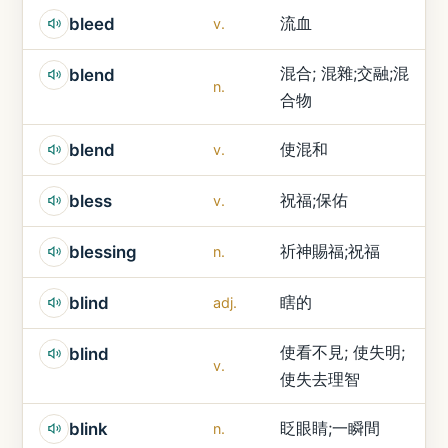
流血
bleed
v.
混合; 混雜;交融;混
blend
n.
合物
使混和
blend
v.
祝福;保佑
bless
v.
祈神賜福;祝福
blessing
n.
瞎的
blind
adj.
使看不見; 使失明;
blind
v.
使失去理智
眨眼睛;一瞬間
blink
n.