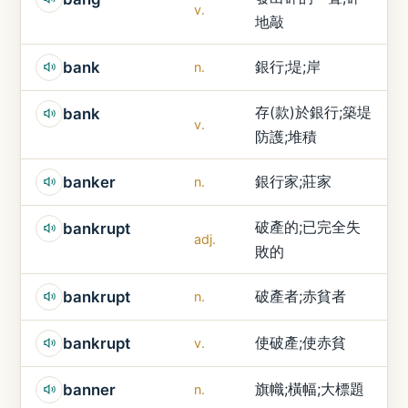
v.
地敲
銀行;堤;岸
bank
n.
存(款)於銀行;築堤
bank
v.
防護;堆積
銀行家;莊家
banker
n.
破產的;已完全失
bankrupt
adj.
敗的
破產者;赤貧者
bankrupt
n.
使破產;使赤貧
bankrupt
v.
旗幟;橫幅;大標題
banner
n.