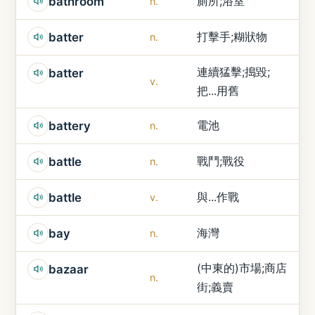
廁所;浴室
bathroom
n.
打擊手;糊狀物
batter
n.
連續猛擊;搗毀;
batter
v.
把...用舊
電池
battery
n.
戰鬥;戰役
battle
n.
與...作戰
battle
v.
海灣
bay
n.
(中東的)市場;商店
bazaar
n.
街;義賣