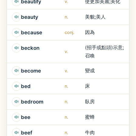
使更加美麗;美化
beautify
v.
美貌;美人
beauty
n.
因為
because
conj.
(招手或點頭)示意;
beckon
v.
召喚
變成
become
v.
床
bed
n.
臥房
bedroom
n.
蜜蜂
bee
n.
牛肉
beef
n.