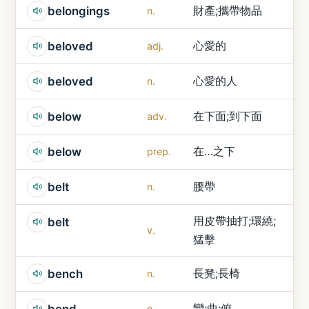
財產;攜帶物品
belongings
n.
心愛的
beloved
adj.
心愛的人
beloved
n.
在下面;到下面
below
adv.
在…之下
below
prep.
腰帶
belt
n.
用皮帶抽打;環繞;
belt
v.
猛擊
長凳;長椅
bench
n.
彎;曲;俯
bend
n.