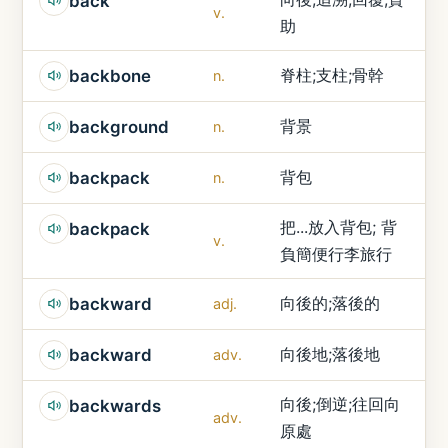
back
v.
助
脊柱;支柱;骨幹
backbone
n.
背景
background
n.
背包
backpack
n.
把...放入背包; 背
backpack
v.
負簡便行李旅行
向後的;落後的
backward
adj.
向後地;落後地
backward
adv.
向後;倒逆;往回向
backwards
adv.
原處