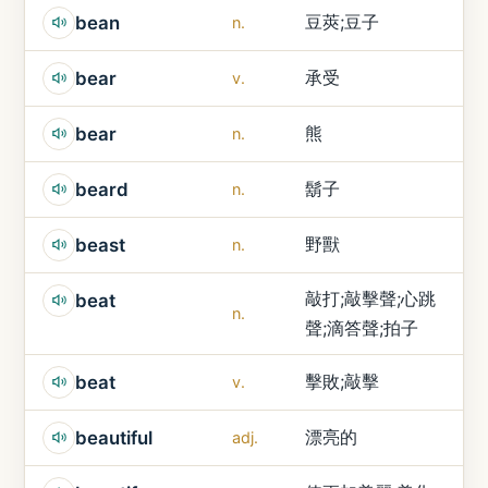
豆莢;豆子
bean
n.
承受
bear
v.
熊
bear
n.
鬍子
beard
n.
野獸
beast
n.
敲打;敲擊聲;心跳
beat
n.
聲;滴答聲;拍子
擊敗;敲擊
beat
v.
漂亮的
beautiful
adj.