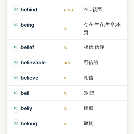
在…後面
behind
prep.
存在;生存;生命;本
being
n.
質
相信;信仰
belief
n.
可信的
believable
adj.
相信
believe
v.
鈴;鐘
bell
n.
腹部
belly
n.
屬於
belong
v.