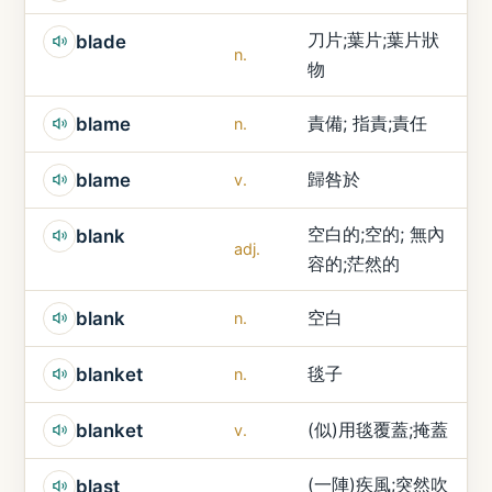
刀片;葉片;葉片狀
blade
n.
物
責備; 指責;責任
blame
n.
歸咎於
blame
v.
空白的;空的; 無內
blank
adj.
容的;茫然的
空白
blank
n.
毯子
blanket
n.
(似)用毯覆蓋;掩蓋
blanket
v.
(一陣)疾風;突然吹
blast