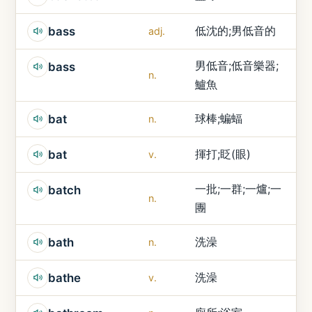
低沈的;男低音的
bass
adj.
男低音;低音樂器;
bass
n.
鱸魚
球棒;蝙蝠
bat
n.
揮打;眨(眼)
bat
v.
一批;一群;一爐;一
batch
n.
團
洗澡
bath
n.
洗澡
bathe
v.