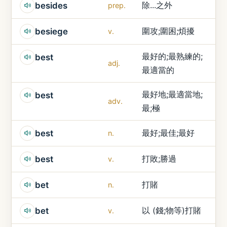
除...之外
besides
prep.
圍攻;圍困;煩擾
besiege
v.
最好的;最熟練的;
best
adj.
最適當的
最好地;最適當地;
best
adv.
最;極
最好;最佳;最好
best
n.
打敗;勝過
best
v.
打賭
bet
n.
以 (錢;物等)打賭
bet
v.