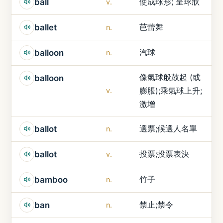
使成球形; 呈球狀
ball
v.
芭蕾舞
ballet
n.
汽球
balloon
n.
像氣球般鼓起 (或
balloon
膨脹);乘氣球上升;
v.
激增
選票;候選人名單
ballot
n.
投票;投票表決
ballot
v.
竹子
bamboo
n.
禁止;禁令
ban
n.