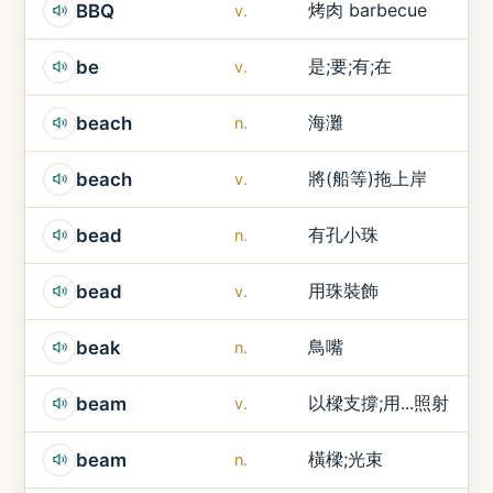
烤肉 barbecue
BBQ
v.
是;要;有;在
be
v.
海灘
beach
n.
將(船等)拖上岸
beach
v.
有孔小珠
bead
n.
用珠裝飾
bead
v.
鳥嘴
beak
n.
以樑支撐;用...照射
beam
v.
橫樑;光束
beam
n.