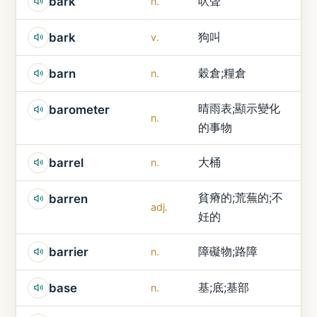
吠聲
bark
n.
狗叫
bark
v.
穀倉;糧倉
barn
n.
晴雨表;顯示變化
barometer
n.
的事物
大桶
barrel
n.
貧瘠的;荒蕪的;不
barren
adj.
妊的
障礙物;路障
barrier
n.
基;底;基部
base
n.