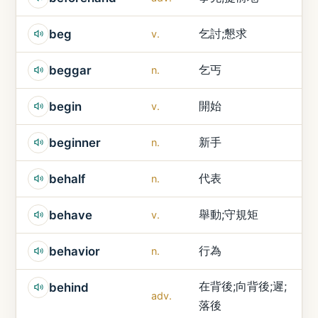
乞討;懇求
beg
v.
乞丐
beggar
n.
開始
begin
v.
新手
beginner
n.
代表
behalf
n.
舉動;守規矩
behave
v.
行為
behavior
n.
在背後;向背後;遲;
behind
adv.
落後