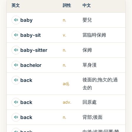
英文
詞性
中文
嬰兒
baby
n.
當臨時保姆
baby-sit
v.
保姆
baby-sitter
n.
單身漢
bachelor
n.
後面的;拖欠的;過
back
adj.
去的
回原處
back
adv.
背部;後面
back
n.
向後;追溯;回覆;贊