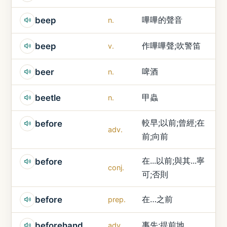
嗶嗶的聲音
beep
n.
作嗶嗶聲;吹警笛
beep
v.
啤酒
beer
n.
甲蟲
beetle
n.
較早;以前;曾經;在
before
adv.
前;向前
在...以前;與其...寧
before
conj.
可;否則
在…之前
before
prep.
事先;提前地
beforehand
adv.