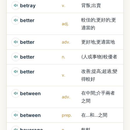
背叛;出賣
betray
v.
較佳的;更好的;更
better
adj.
適當的
更好地;更適當地
better
adv.
(人或事物)較優者
better
n.
改善;提高;超過;變
better
v.
得較好
在中間;介乎兩者
between
adv.
之間
在…和…之間
between
prep.
飲料
beverage
n.