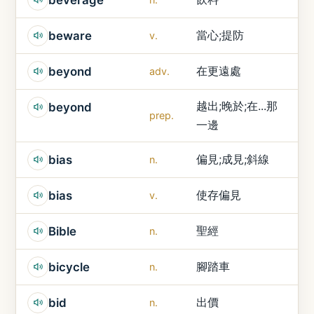
當心;提防
beware
v.
在更遠處
beyond
adv.
越出;晚於;在...那
beyond
prep.
一邊
偏見;成見;斜線
bias
n.
使存偏見
bias
v.
聖經
Bible
n.
腳踏車
bicycle
n.
出價
bid
n.