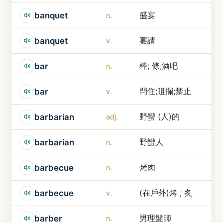
盛宴
banquet
n.
宴請
banquet
v.
棒; 條;酒吧
bar
n.
閂住;阻攔;禁止
bar
v.
野蠻 (人)的
barbarian
adj.
野蠻人
barbarian
n.
烤肉
barbecue
n.
(在戶外)烤 ; 炙
barbecue
v.
男理髮師
barber
n.