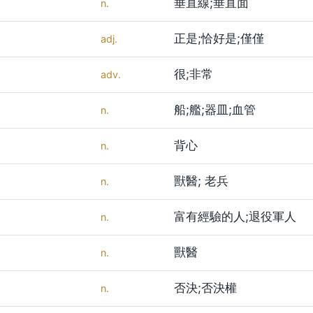
垂直線;垂直面
n.
正是;恰好是;僅僅
adj.
很;非常
adv.
船;艦;器皿;血管
n.
背心
n.
獸醫; 老兵
n.
富有經驗的人;退役軍人
n.
獸醫
n.
否決;否決權
n.