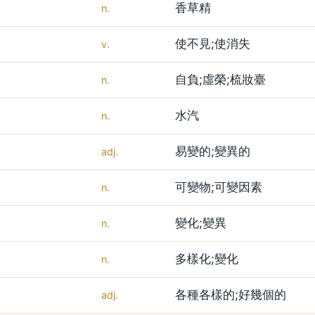
香草精
n.
使不見;使消失
v.
自負;虛榮;梳妝臺
n.
水汽
n.
易變的;變異的
adj.
可變物;可變因素
n.
變化;變異
n.
多樣化;變化
n.
各種各樣的;好幾個的
adj.