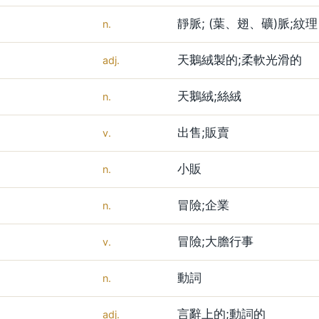
靜脈; (葉、翅、礦)脈;紋理
n.
天鵝絨製的;柔軟光滑的
adj.
天鵝絨;絲絨
n.
出售;販賣
v.
小販
n.
冒險;企業
n.
冒險;大膽行事
v.
動詞
n.
言辭上的;動詞的
adj.