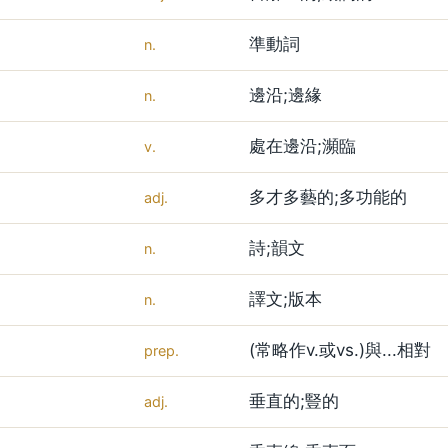
準動詞
n.
邊沿;邊緣
n.
處在邊沿;瀕臨
v.
多才多藝的;多功能的
adj.
詩;韻文
n.
譯文;版本
n.
(常略作v.或vs.)與...相對
prep.
垂直的;豎的
adj.