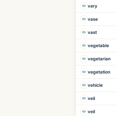
vary
vase
vast
vegetable
vegetarian
vegetation
vehicle
veil
veil