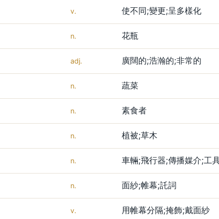
使不同;變更;呈多樣化
v.
花瓶
n.
廣闊的;浩瀚的;非常的
adj.
蔬菜
n.
素食者
n.
植被;草木
n.
車輛;飛行器;傳播媒介;工
n.
面紗;帷幕;託詞
n.
用帷幕分隔;掩飾;戴面紗
v.