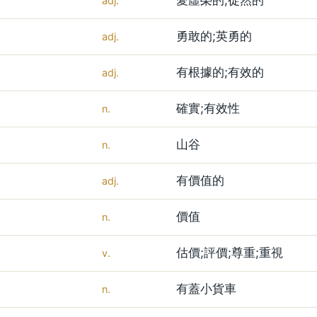
adj.
勇敢的;英勇的
adj.
有根據的;有效的
adj.
確實;有效性
n.
山谷
n.
有價值的
adj.
價值
n.
估價;評價;尊重;重視
v.
有蓋小貨車
n.