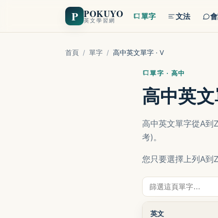
POKUYO
P
單字
文法
會
英文學習網
首頁
/
單字
/
高中英文單字 · V
單字 · 高中
高中英文單
高中英文單字從A到
考)。
您只要選擇上列A到
英文