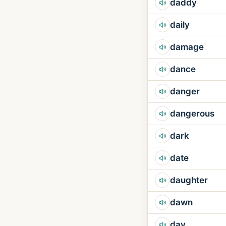
daddy
daily
damage
dance
danger
dangerous
dark
date
daughter
dawn
day