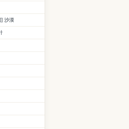
詞] 沙漠
計