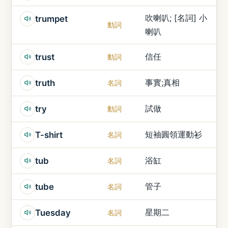
吹喇叭; [名詞] 小
trumpet
動詞
喇叭
信任
trust
動詞
事實;真相
truth
名詞
試做
try
動詞
短袖圓領運動衫
T-shirt
名詞
浴缸
tub
名詞
管子
tube
名詞
星期二
Tuesday
名詞