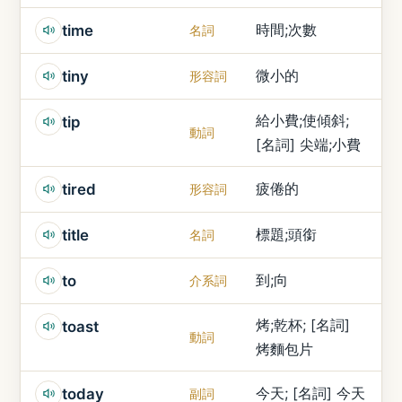
時間;次數
time
名詞
微小的
tiny
形容詞
給小費;使傾斜;
tip
動詞
[名詞] 尖端;小費
疲倦的
tired
形容詞
標題;頭銜
title
名詞
到;向
to
介系詞
烤;乾杯; [名詞]
toast
動詞
烤麵包片
今天; [名詞] 今天
today
副詞