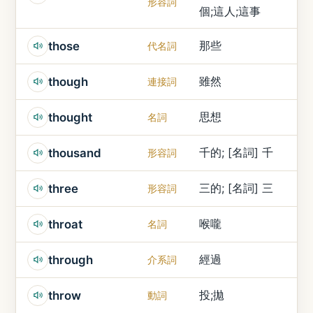
形容詞
個;這人;這事
那些
those
代名詞
雖然
though
連接詞
思想
thought
名詞
千的; [名詞] 千
thousand
形容詞
三的; [名詞] 三
three
形容詞
喉嚨
throat
名詞
經過
through
介系詞
投;拋
throw
動詞