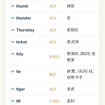
拇指
thumb
名詞
雷
thunder
名詞
星期四
Thursday
名詞
票;罰單
ticket
名詞
整潔的; [動詞] 使
tidy
形容詞
整潔
綁;繫; [名詞] 結;
tie
動詞
領帶;平手
老虎
tiger
名詞
直到
till
介系詞