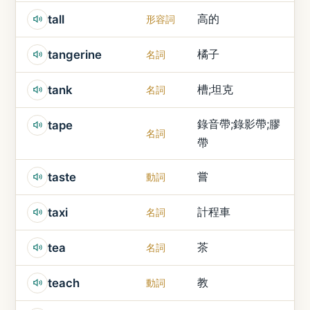
高的
tall
形容詞
橘子
tangerine
名詞
槽;坦克
tank
名詞
錄音帶;錄影帶;膠
tape
名詞
帶
嘗
taste
動詞
計程車
taxi
名詞
茶
tea
名詞
教
teach
動詞