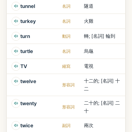
隧道
tunnel
名詞
火雞
turkey
名詞
轉; [名詞] 輪到
turn
動詞
烏龜
turtle
名詞
電視
TV
縮寫
十二的; [名詞] 十
twelve
形容詞
二
二十的; [名詞] 二
twenty
形容詞
十
兩次
twice
副詞