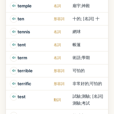
廟宇;神殿
temple
名詞
十的; [名詞] 十
ten
形容詞
網球
tennis
名詞
帳篷
tent
名詞
術語;學期
term
名詞
可怕的
terrible
形容詞
非常好的;可怕的
terrific
形容詞
試驗;測驗; [名詞]
test
動詞
測驗;考試