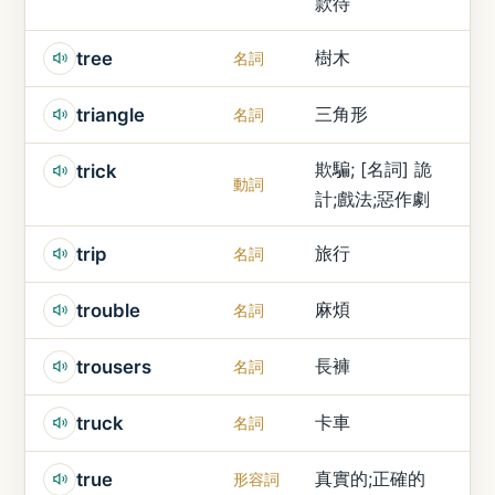
款待
樹木
tree
名詞
三角形
triangle
名詞
欺騙; [名詞] 詭
trick
動詞
計;戲法;惡作劇
旅行
trip
名詞
麻煩
trouble
名詞
長褲
trousers
名詞
卡車
truck
名詞
真實的;正確的
true
形容詞