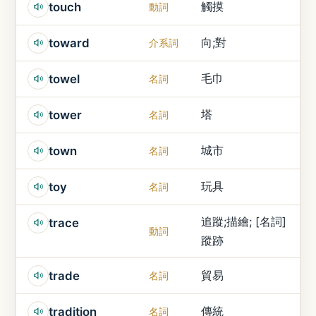
觸摸
touch
動詞
向;對
toward
介系詞
毛巾
towel
名詞
塔
tower
名詞
城市
town
名詞
玩具
toy
名詞
追蹤;描繪; [名詞]
trace
動詞
蹤跡
貿易
trade
名詞
傳統
tradition
名詞