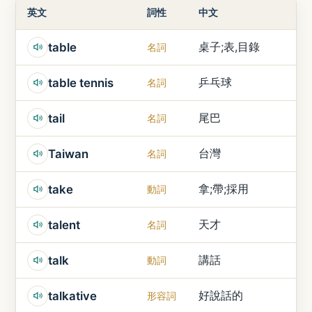
英文
詞性
中文
桌子;表,目錄
table
名詞
乒乓球
table tennis
名詞
尾巴
tail
名詞
台灣
Taiwan
名詞
拿;帶;採用
take
動詞
天才
talent
名詞
講話
talk
動詞
好說話的
talkative
形容詞