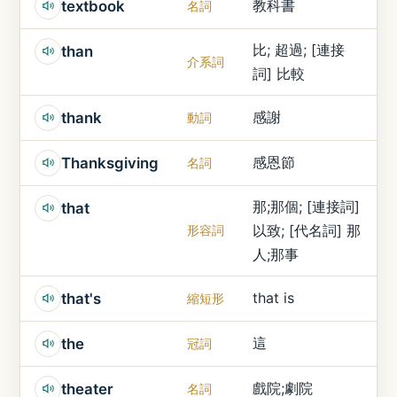
教科書
textbook
名詞
比; 超過; [連接
than
介系詞
詞] 比較
感謝
thank
動詞
感恩節
Thanksgiving
名詞
那;那個; [連接詞]
that
以致; [代名詞] 那
形容詞
人;那事
that is
that's
縮短形
這
the
冠詞
戲院;劇院
theater
名詞