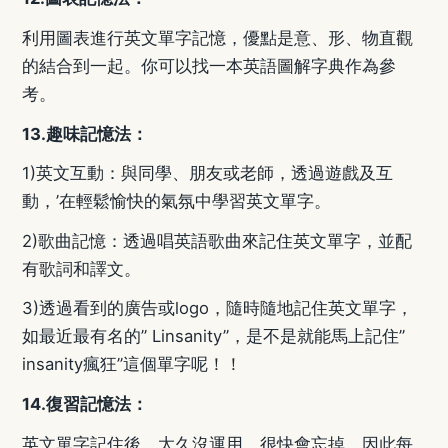
利用圖表進行英文單字記憶，優點是意、形、物直觀
的結合到一起。你可以找一本英語圖解字典作為參
考。
13.
趣味記憶法：
1)
英文互動：與同學、朋友或老師，透過遊戲及互
動，
’
在輕鬆愉快的氣氛中學習英文單字。
2)
歌曲記憶：透過唱英語歌曲來記住英文單字，並配
有歌詞和譯文。
3)
透過看到的廣告或
logo
，隨時隨地記住英文單字，
如最近最有名的
”
L
insanity
”
，是不是就能馬上記住
”
insanity
瘋狂
”
這個單字呢！！
14.
復習記憶法：
英文單字記住後，太久沒運用，很快會忘掉，因此每