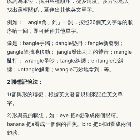
以詞為單位，採用各種順序，從多角度、多方位地去
找出邏輯關係，延伸出其他英文單字。
例如：「
angle
角、鉤」一詞，按照
26
個英文字母的順
序輪一回，即可延伸其他單字。
像是：
bangle
手鐲；
dangle
懸掛；
fangle
新發明；
gangle
笨拙地移動； jangle發出刺耳的聲音；
mangle
亂打； wrangle爭吵；
tangle
糾纏；
entangle
使糾
纏；
untangle
解開；
wangle
巧妙地拿到…等。
2
聯想記憶法：
1)
音與形的聯想，根據英文發音規則來記住英文單
字。
2)
形與義的聯想，如：
eye
把
e
想像成兩個眼睛。
banana
把
a
看成一個個的香蕉。
bird
把
b
和
d
看成兩個
翅膀。