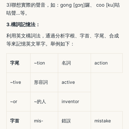
3)
聯想實際的聲音，如：
gong
[gɔŋ]
鑼、
coo
[ku]
咕
咕聲…等。
3.
構詞記憶法：
利用英文構詞法，通過分析字根、字首、字尾、合成
等來記憶英文單字。舉例如下：
字尾
~tion
名詞
action
~tive
形容詞
active
~or
~
的人
inventor
字首
mis-
錯誤
mistake