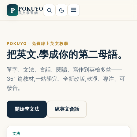
POKUYO
P
☰
英文學習網
POKUYO · 免費線上英文教學
把英文,學成你的第二母語。
單字、文法、會話、閱讀、寫作到英檢多益——
351 篇教材,一站學完。全新改版,乾淨、專注、可
發音。
開始學文法
練英文會話
文法