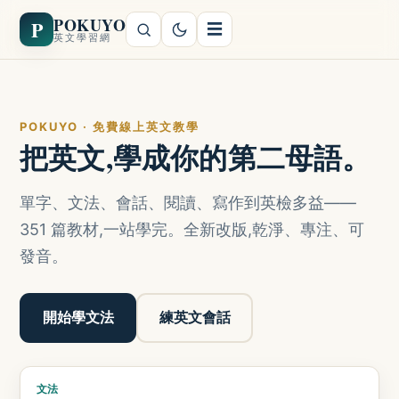
POKUYO
P
☰
英文學習網
POKUYO · 免費線上英文教學
把英文,學成你的第二母語。
單字、文法、會話、閱讀、寫作到英檢多益——
351 篇教材,一站學完。全新改版,乾淨、專注、可
發音。
開始學文法
練英文會話
文法