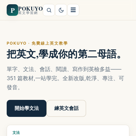
POKUYO
P
☰
英文學習網
POKUYO · 免費線上英文教學
把英文,學成你的第二母語。
單字、文法、會話、閱讀、寫作到英檢多益——
351 篇教材,一站學完。全新改版,乾淨、專注、可
發音。
開始學文法
練英文會話
文法