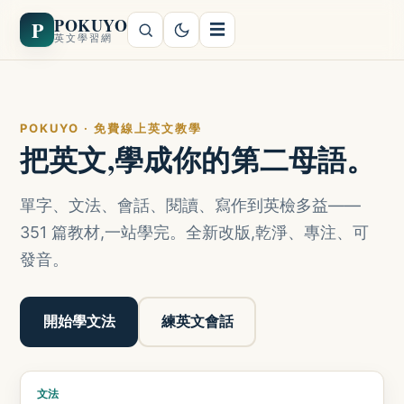
POKUYO
P
☰
英文學習網
POKUYO · 免費線上英文教學
把英文,學成你的第二母語。
單字、文法、會話、閱讀、寫作到英檢多益——
351 篇教材,一站學完。全新改版,乾淨、專注、可
發音。
開始學文法
練英文會話
文法