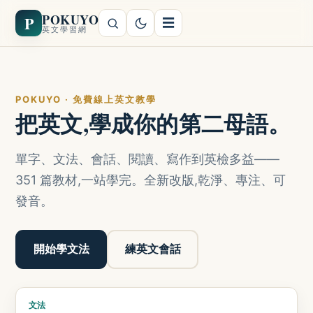
POKUYO
P
☰
英文學習網
POKUYO · 免費線上英文教學
把英文,學成你的第二母語。
單字、文法、會話、閱讀、寫作到英檢多益——
351 篇教材,一站學完。全新改版,乾淨、專注、可
發音。
開始學文法
練英文會話
文法