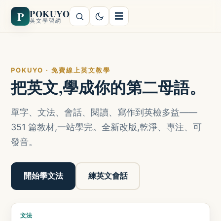
POKUYO
P
☰
英文學習網
POKUYO · 免費線上英文教學
把英文,學成你的第二母語。
單字、文法、會話、閱讀、寫作到英檢多益——
351 篇教材,一站學完。全新改版,乾淨、專注、可
發音。
開始學文法
練英文會話
文法