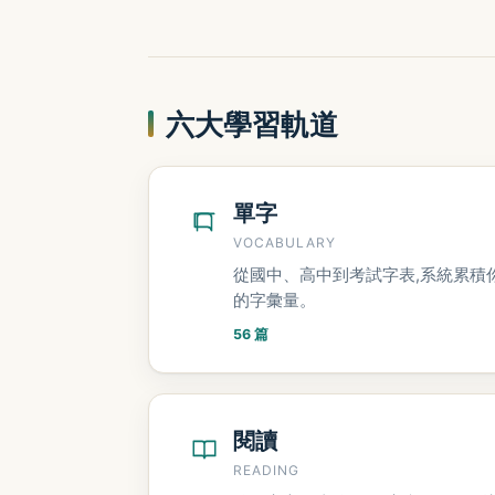
六大學習軌道
單字
VOCABULARY
從國中、高中到考試字表,系統累積
的字彙量。
56 篇
閱讀
READING