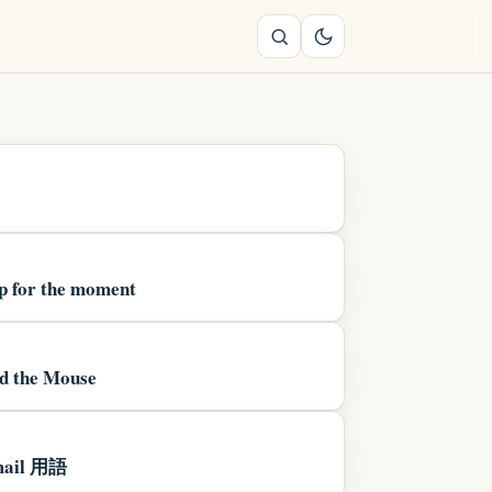
up for the moment
d the Mouse
il 用語