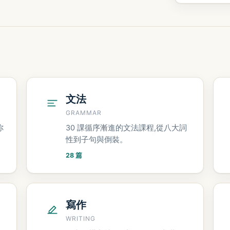
文法
GRAMMAR
你
30 課循序漸進的文法課程,從八大詞
性到子句與倒裝。
28 篇
寫作
WRITING