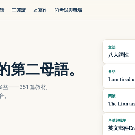
話
閱讀
寫作
考試與職場
文法
八大詞性
你的第二母語。
會話
I am tired 
——351 篇教材,
音。
閱讀
The Lion an
考試與職場
英文郵件Ema