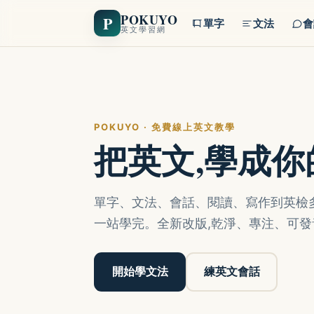
POKUYO
P
單字
文法
會
英文學習網
POKUYO · 免費線上英文教學
把英文,學成
單字、文法、會話、閱讀、寫作到英檢多益
一站學完。全新改版,乾淨、專注、可發
開始學文法
練英文會話