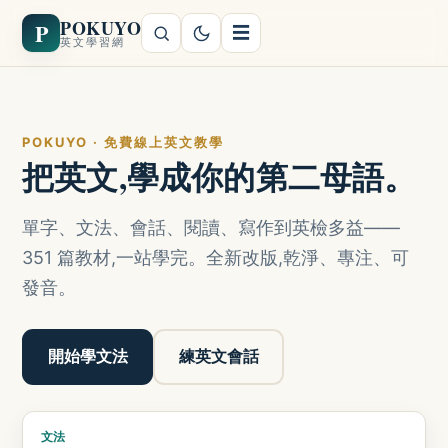
POKUYO
P
☰
英文學習網
POKUYO · 免費線上英文教學
把英文,學成你的第二母語。
單字、文法、會話、閱讀、寫作到英檢多益——
351 篇教材,一站學完。全新改版,乾淨、專注、可
發音。
開始學文法
練英文會話
文法