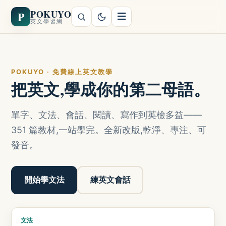
POKUYO
P
☰
英文學習網
POKUYO · 免費線上英文教學
把英文,學成你的第二母語。
單字、文法、會話、閱讀、寫作到英檢多益——
351 篇教材,一站學完。全新改版,乾淨、專注、可
發音。
開始學文法
練英文會話
文法