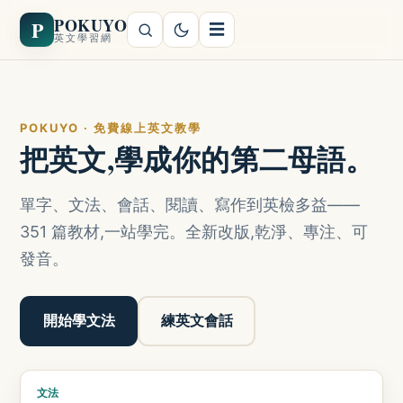
POKUYO
P
☰
英文學習網
POKUYO · 免費線上英文教學
把英文,學成你的第二母語。
單字、文法、會話、閱讀、寫作到英檢多益——
351 篇教材,一站學完。全新改版,乾淨、專注、可
發音。
開始學文法
練英文會話
文法