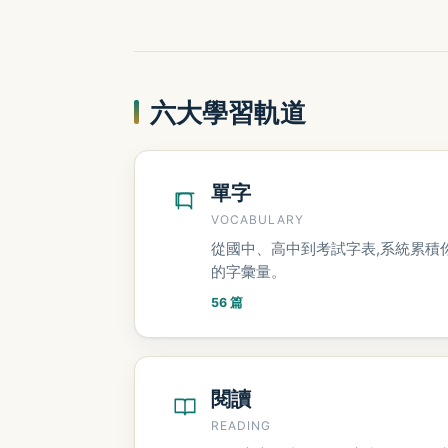
六大學習軌道
單字
VOCABULARY
從國中、高中到考試字表,系統累積
的字彙量。
56 篇
閱讀
READING