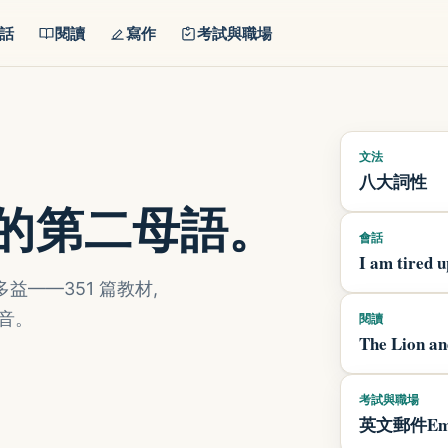
話
閱讀
寫作
考試與職場
文法
八大詞性
你的第二母語。
會話
I am tired 
——351 篇教材,
音。
閱讀
The Lion an
考試與職場
英文郵件Ema