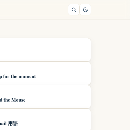
up for the moment
d the Mouse
il 用語