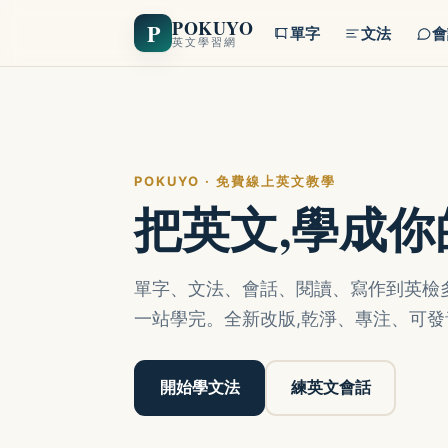
POKUYO
P
單字
文法
會
英文學習網
POKUYO · 免費線上英文教學
把英文,學成
單字、文法、會話、閱讀、寫作到英檢多益
一站學完。全新改版,乾淨、專注、可發
開始學文法
練英文會話