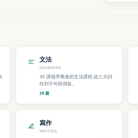
文法
GRAMMAR
你
30 課循序漸進的文法課程,從八大詞
性到子句與倒裝。
28 篇
寫作
WRITING