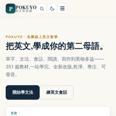
POKUYO
P
☰
英文學習網
POKUYO · 免費線上英文教學
把英文,學成你的第二母語。
單字、文法、會話、閱讀、寫作到英檢多益——
351 篇教材,一站學完。全新改版,乾淨、專注、可
發音。
開始學文法
練英文會話
文法