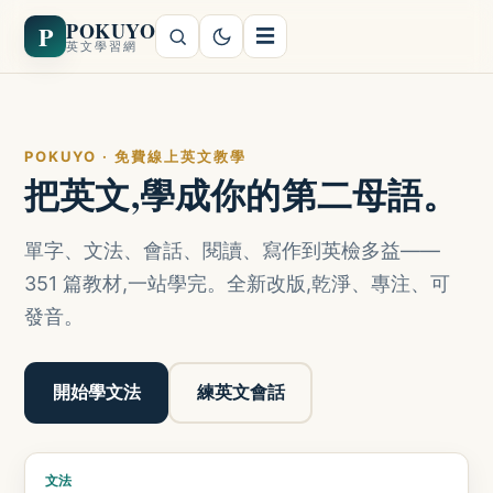
POKUYO
P
☰
英文學習網
POKUYO · 免費線上英文教學
把英文,學成你的第二母語。
單字、文法、會話、閱讀、寫作到英檢多益——
351 篇教材,一站學完。全新改版,乾淨、專注、可
發音。
開始學文法
練英文會話
文法