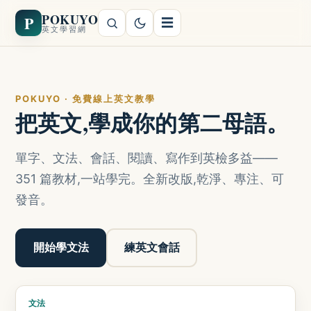
POKUYO
P
☰
英文學習網
POKUYO · 免費線上英文教學
把英文,學成你的第二母語。
單字、文法、會話、閱讀、寫作到英檢多益——
351 篇教材,一站學完。全新改版,乾淨、專注、可
發音。
開始學文法
練英文會話
文法